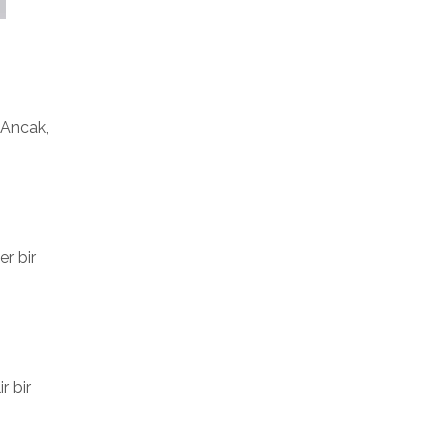
 Ancak,
r bir
r bir