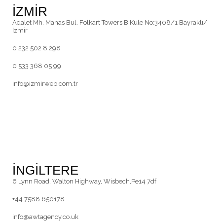
İZMİR
Adalet Mh. Manas Bul. Folkart Towers B Kule No:3408/1 Bayraklı/
İzmir
0 232 502 8 298
0 533 368 05 99
info@izmirweb.com.tr
İNGİLTERE
6 Lynn Road, Walton Highway, Wisbech,Pe14 7df
+44 7588 650178
info@awtagency.co.uk