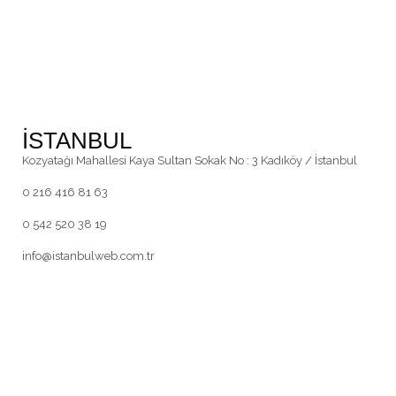
İSTANBUL
Kozyatağı Mahallesi Kaya Sultan Sokak No : 3 Kadıköy / İstanbul
0 216 416 81 63
0 542 520 38 19
info@istanbulweb.com.tr